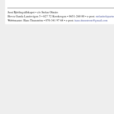
Jussi Björlingsällskapet • c/o Stefan Olmårs
Hovra Gamla Landsvägen 5 • 827 72 Korskrogen • 0651-260 00 • e-post:
stefanholzpart
Webbmaster: Hans Thunström • 070-341 97 68 • e-post:
hans.thunstrom@gmail.com