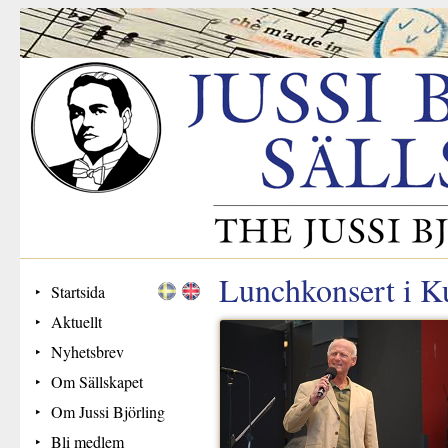
Lunchkonsert i K
Startsida
Aktuellt
Nyhetsbrev
Om Sällskapet
Om Jussi Björling
Bli medlem