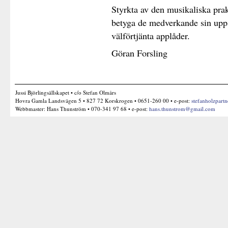
Styrkta av den musikaliska prak
betyga de medverkande sin upp
välförtjänta applåder.
Göran Forsling
Jussi Björlingsällskapet • c/o Stefan Olmårs
Hovra Gamla Landsvägen 5 • 827 72 Korskrogen • 0651-260 00 • e-post:
stefanholzpart
Webbmaster: Hans Thunström • 070-341 97 68 • e-post:
hans.thunstrom@gmail.com