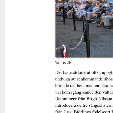
Varm publik
Det hade cirkulerat olika uppgif
undvika att senkommande åhöra
började det hela med en nära n
väl kom igång kunde den vältal
Remminger från Birgit Nilsson
introducera de tre sångsoliste
från Jussi Björlings födelseort