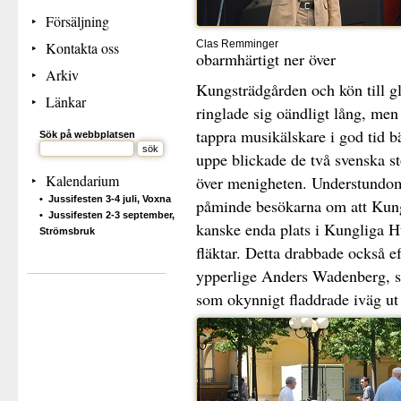
Försäljning
Clas Remminger
Kontakta oss
obarmhärtigt ner över
Arkiv
Kungsträdgården och kön till 
Länkar
ringlade sig oändligt lång, men 
tappra musikälskare i god tid b
Sök på webbplatsen
uppe blickade de två svenska st
Kalendarium
över menigheten. Understundom 
Jussifesten 3-4 juli, Voxna
påminde besökarna om att Kung
Jussifesten 2-3 september,
kanske enda plats i Kungliga Hu
Strömsbruk
fläktar. Detta drabbade också e
ypperlige Anders Wadenberg, s
som okynnigt fladdrade iväg ut 