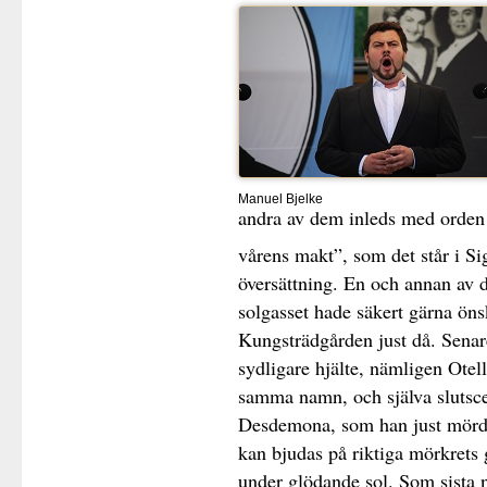
Manuel Bjelke
andra av dem inleds med orden 
vårens makt”, som det står i S
översättning. En och annan av d
solgasset hade säkert gärna öns
Kungsträdgården just då. Senar
sydligare hjälte, nämligen Ote
samma namn, och själva slutscen
Desdemona, som han just mördat,
kan bjudas på riktiga mörkrets 
under glödande sol. Som sista