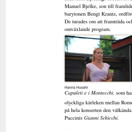
Manuel Bjelke, son till framlid
barytonen Bengt Krantz, ordföra
De turades om att framträda oc
omväxlande program.
Hanna Husahr
Capuleti e i Montecchi,
som ha
olyckliga kärleken mellan Rome
på hela konserten den välkänd
Puccinis
Gianni Schicchi.