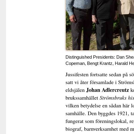
Distinguished Presidents: Dan She
Copeman, Bengt Krantz, Harald He
Jussifesten fortsatte sedan på
satt vi åter församlade i Strömsha
Johan Adlercreutz
eldsjälen
k
brukssamhället
Strömsbruks his
vilken betydelse en sådan här lo
samhälle. Den byggdes 1921, ta
fungerat som föreningslokal, re
biograf, barnverksamhet med m