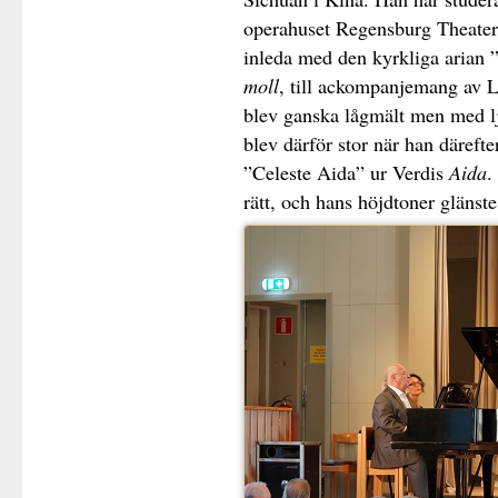
operahuset Regensburg Theater 
inleda med den kyrkliga arian
moll
, till ackompanjemang av 
blev ganska lågmält men med lj
blev därför stor när han däreft
”Celeste Aida” ur Verdis
Aida
.
rätt, och hans höjdtoner glänste