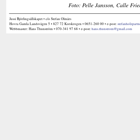
Foto: Pelle Jansson, Calle Fr
Jussi Björlingsällskapet • c/o Stefan Olmårs
Hovra Gamla Landsvägen 5 • 827 72 Korskrogen • 0651-260 00 • e-post:
stefanholzpart
Webbmaster: Hans Thunström • 070-341 97 68 • e-post:
hans.thunstrom@gmail.com