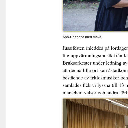
Ann-Charlotte med make
Jussifesten inleddes på lördage
lite uppvärmningsmusik från k
Bruksorkester under ledning a
att denna lilla ort kan åstadko
bestående av fritidsmusiker oc
samlades fick vi lyssna till 13
marscher, valser och andra ”ö