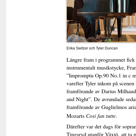
Erika Switzer och Tyler Duncan
Längre fram i programmet fick 
instrumentalt musikstycke, Fra
”Impromptu Op.90 No.1 in c min
varefter Tyler inkom på scenen 
framförande av Darius Milhau
and Night”. De avrundade seda
framförande av Guglielmos aria
Mozarts
Cosi fan tutte
.
Därefter var det dags för sopr
Tingsryd utanför Växjö, att ta 