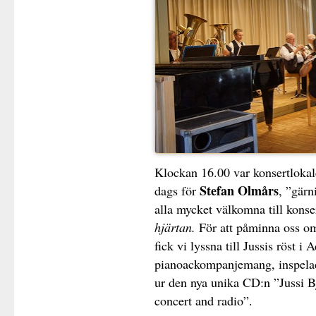
Klockan 16.00 var konsertlokale
Stefan Olmårs
dags för
, ”gärn
alla mycket välkomna till konse
hjärtan.
För att påminna oss om
fick vi lyssna till Jussis röst 
pianoackompanjemang, inspela
ur den nya unika CD:n ”Jussi Bj
concert and radio”.