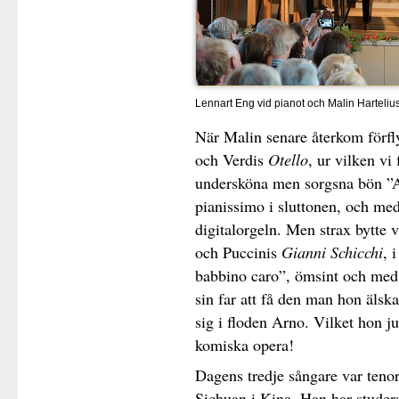
Lennart Eng vid pianot och Malin Harteliu
När Malin senare återkom förfly
och Verdis
Otello
, ur vilken vi
undersköna men sorgsna bön ”
pianissimo i sluttonen, och med 
digitalorgeln. Men strax bytte 
och Puccinis
Gianni Schicchi
, 
babbino caro”, ömsint och med 
sin far att få den man hon älsk
sig i floden Arno. Vilket hon ju
komiska opera!
Dagens tredje sångare var teno
Sichuan i Kina. Han har studera