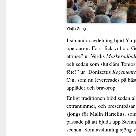
Yinjia Gong
I sin andra avdelning bjöd Yinji
operaarior. Först fick vi höra Gu
attinse” ur Verdis
Maskeradbal
och sedan som slutkläm Tonios 
fête!” ur Donizettis
Regementet
C:n, som nu levererades på bästa
applåder och bravorop.
Enligt traditionen bjöd sedan al
extranummer, och presentpåsar 
sjöngs för Malin Hartelius, som
passade på att bjuda upp Stefan
scenen. Som avslutning sjöng v