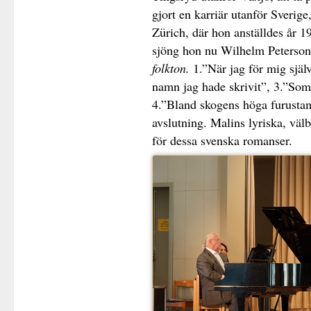
gjort en karriär utanför Sverige
Zürich, där hon anställdes år 
sjöng hon nu Wilhelm Peterso
folkton.
1.”När jag för mig själ
namn jag hade skrivit”, 3.”Som
4.”Bland skogens höga furust
avslutning. Malins lyriska, vä
för dessa svenska romanser.