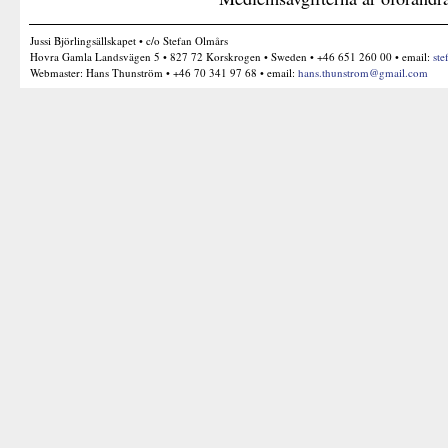
Jussi Björlingsällskapet • c/o Stefan Olmårs
Hovra Gamla Landsvägen 5 • 827 72 Korskrogen • Sweden • +46 651 260 00 • email:
ste
Webmaster: Hans Thunström • +46 70 341 97 68 • email:
hans.thunstrom@gmail.com