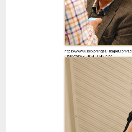
https://www.jussibjorlingsallskapet.co
Charlotte%20Bj%C3%B6rling