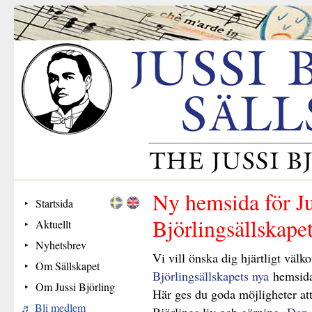
Ny hemsida för Ju
Startsida
Björlingsällskape
Aktuellt
Nyhetsbrev
Vi vill önska dig hjärtligt väl
Om Sällskapet
Björlingsällskapets nya
hemsida:
Om Jussi Björling
Här ges du goda möjligheter att
Bli medlem