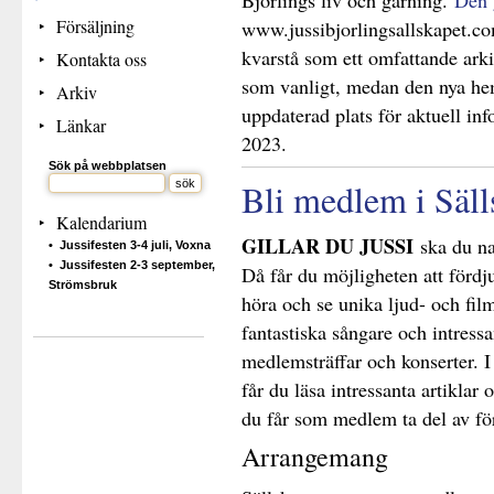
Björlings liv och gärning.
Den 
Försäljning
www.jussibjorlingsallskapet.co
kvarstå som ett omfattande ar
Kontakta oss
som vanligt, medan den nya hem
Arkiv
uppdaterad plats för aktuell in
Länkar
2023.
Sök på webbplatsen
Bli medlem i Säll
Kalendarium
GILLAR DU JUSSI
ska du na
Jussifesten 3-4 juli, Voxna
Jussifesten 2-3 september,
Då får du möjligheten att fördju
Strömsbruk
höra och se unika ljud- och fil
fantastiska sångare och intress
medlemsträffar och konserter. 
får du läsa intressanta artiklar
du får som medlem ta del av f
Arrangemang