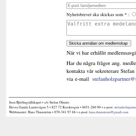
Nyhetsbrevet ska skickas som * :
När vi har erhållit medlemsavgi
Har du några frågor ang. medl
kontakta vår sekreterare Stefan
via e-mail
stefanholzpartner@
Jussi Björlingsällskapet • c/o Stefan Olmårs
Hovra Gamla Landsvägen 5 • 827 72 Korskrogen • 0651-260 00 • e-post:
stefanholzpart
Webbmaster: Hans Thunström • 070-341 97 68 • e-post:
hans.thunstrom@gmail.com