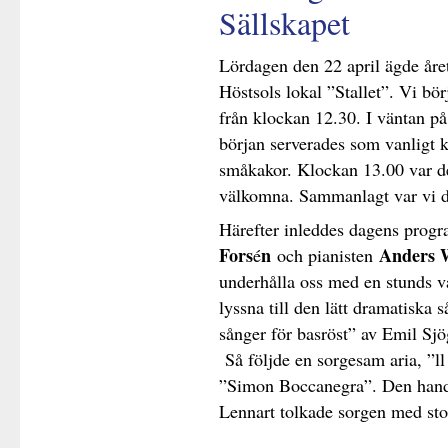
Sällskapet
Lördagen den 22 april ägde åre
Höstsols lokal ”Stallet”. Vi b
från klockan 12.30. I väntan på
början serverades som vanligt k
småkakor. Klockan 13.00 var det
välkomna. Sammanlagt var vi d
Härefter inleddes dagens prog
Fors
n
Anders 
é
och pianisten
underhålla oss med en stunds va
lyssna till den lätt dramatiska
sånger för basröst” av Emil Sjö
Så följde en sorgesam aria, ”ll 
”Simon Boccanegra”. Den handl
Lennart tolkade sorgen med stor