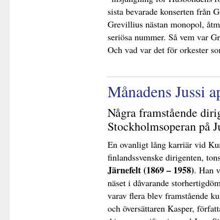
sista bevarade konserten från 
Grevillius nästan monopol, åtm
seriösa nummer. Så vem var Grev
Och vad var det för orkester so
Månadens Jussi a
Några framstående diri
Stockholmsoperan på Ju
En ovanligt lång karriär vid K
finlandssvenske dirigenten, ton
Järnefelt (1869 – 1958)
. Han v
näset i dåvarande storhertigdö
varav flera blev framstående ku
och översättaren Kasper, förfat