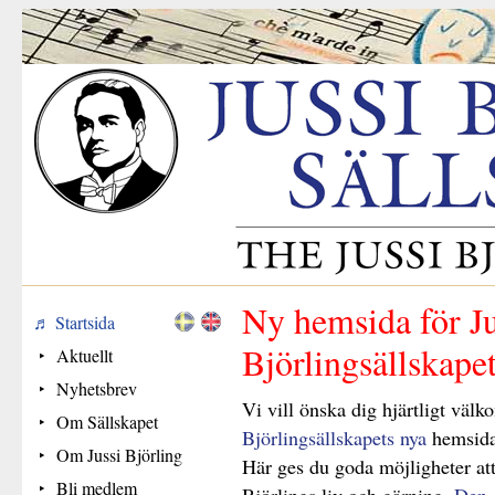
Ny hemsida för Ju
Startsida
Björlingsällskape
Aktuellt
Nyhetsbrev
Vi vill önska dig hjärtligt väl
Om Sällskapet
Björlingsällskapets nya
hemsida:
Om Jussi Björling
Här ges du goda möjligheter att
Bli medlem