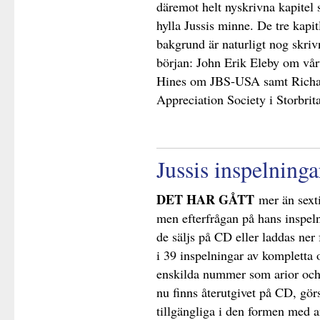
däremot helt nyskrivna kapitel s
hylla Jussis minne. De tre kapi
bakgrund är naturligt nog skri
början: John Erik Eleby om vå
Hines om JBS-USA samt Richa
Appreciation Society i Storbrit
Jussis inspelninga
DET HAR GÅTT
mer än sexti
men efterfrågan på hans inspelni
de säljs på CD eller laddas ner 
i 39 inspelningar av kompletta
enskilda nummer som arior och s
nu finns återutgivet på CD, gör
tillgängliga i den formen med 