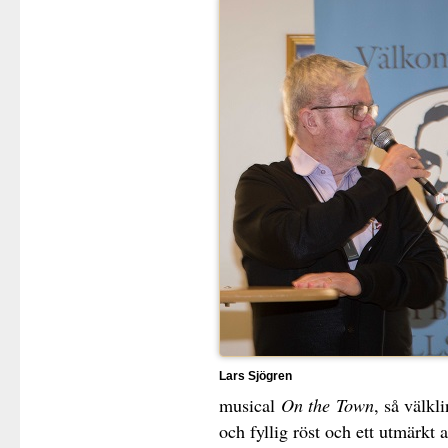
Lars Sjögren
musical
On the
Town
, så välk
och fyllig röst och ett utmärk