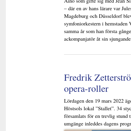
Aino som gifte sig med Jean Sib
– där en av hans lärare var Jul
Magdeburg och Düsseldorf blev
symfoniorkestern i hemstaden 
samma år som han första gånge
ackompanjatör åt sin sjungande
Fredrik Zetterstr
opera-roller
Lördagen den 19 mars 2022 ägde
Höstsols lokal ”Stallet”. 34 s
församlats för en trevlig stund 
umgänge inleddes dagens prog