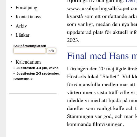
Björlings liv och gärning.
Den 
Försäljning
www.jussibjorlingsallskapet.co
kvarstå som ett omfattande ar
Kontakta oss
som vanligt, medan den nya hem
Arkiv
uppdaterad plats för aktuell in
Länkar
2023.
Sök på webbplatsen
Final med Hans ma
Kalendarium
Lördagen den 20 maj ägde året
Jussifesten 3-4 juli, Voxna
Jussifesten 2-3 september,
Höstsols lokal ”Stallet”. Vid k
Strömsbruk
förväntansfulla medlemmar att 
vårterminens sista träff ville vi 
inledde vi med att bjuda på mo
därefter som vanligt kaffe och
Stämningen var god, och man kä
kommande filmvisningen.