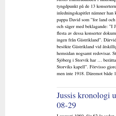
tyngdpunkt på de 13 konserterna
inledningskapitlet nämner han 
pappa David som ”for land och 
och säger med beklagande: ”I J
flesta av dessa konserter doku
ingen från Gästrikland”. Därvi
besökte Gästrikland vid åtskill
hemsidan nogsamt redovisar. St
Sjöberg i Storvik har … berätta
Storviks kapell”. Förvisso gjor
men inte 1918. Däremot både 
Jussis kronologi 
08-29
I augusti 1960, för 62 år sedan