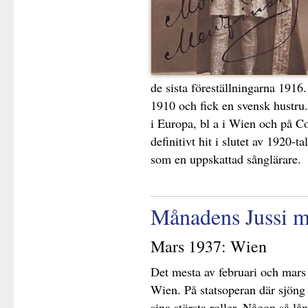
de sista föreställningarna 191
1910 och fick en svensk hustru
i Europa, bl a i Wien och på 
definitivt hit i slutet av 1920-t
som en uppskattad sånglärare.
Månadens Jussi m
Mars 1937: Wien
Det mesta av februari och mars 
Wien. På statsoperan där sjöng
sina största roller. Någon så lå