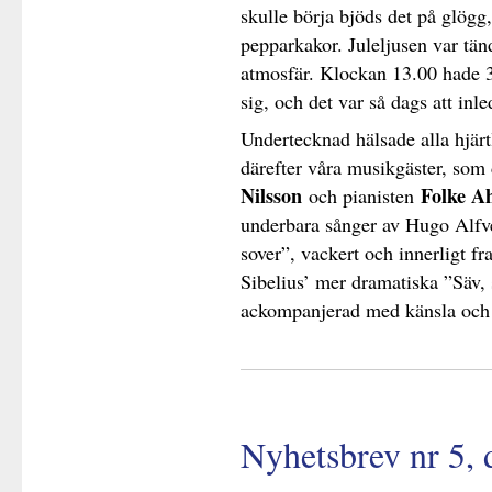
skulle börja bjöds det på glögg,
pepparkakor. Juleljusen var tä
atmosfär. Klockan 13.00 hade 
sig, och det var så dags att in
Undertecknad hälsade alla hjär
därefter våra musikgäster, som
Nilsson
Folke Ah
och pianisten
underbara sånger av Hugo Alfvé
sover”, vackert och innerligt f
Sibelius’ mer dramatiska ”Säv, 
ackompanjerad med känsla och
Nyhetsbrev nr 5,