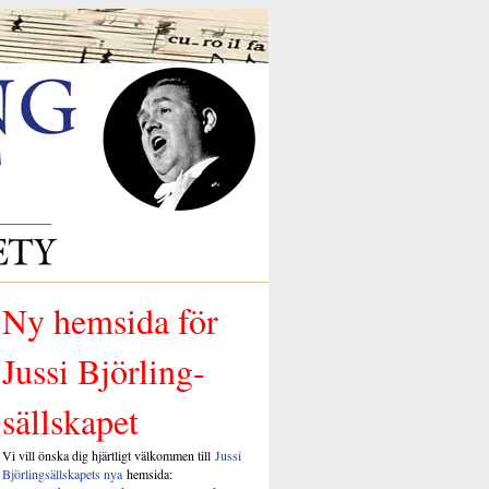
Ny hemsida för
Jussi Björling-
sällskapet
Vi vill önska dig hjärtligt välkommen till
Jussi
Björlingsällskapets nya
hemsida: