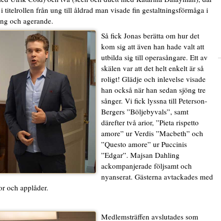
i titelrollen från ung till åldrad man visade fin gestaltningsförmåga i
ng och agerande.
Så fick Jonas berätta om hur det
kom sig att även han hade valt att
utbilda sig till operasångare. Ett av
skälen var att det helt enkelt är så
roligt! Glädje och inlevelse visade
han också när han sedan sjöng tre
sånger. Vi fick lyssna till Peterson-
Bergers ”Böljebyvals”, samt
därefter två arior, ”Pieta rispetto
amore” ur Verdis ”Macbeth” och
”Questo amore” ur Puccinis
”Edgar”. Majsan Dahling
ackompanjerade följsamt och
nyanserat. Gästerna avtackades med
r och applåder.
Medlemsträffen avslutades som