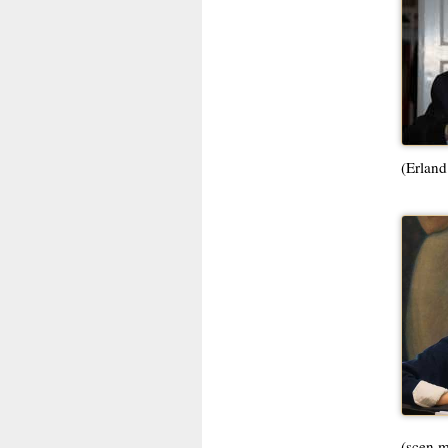
(Erland
(scen m