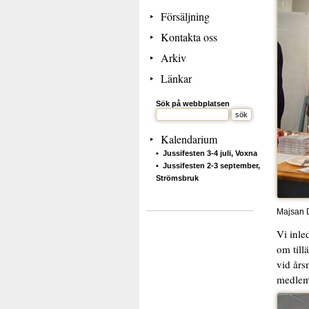
Försäljning
Kontakta oss
Arkiv
Länkar
Sök på webbplatsen
Kalendarium
Jussifesten 3-4 juli, Voxna
Jussifesten 2-3 september,
Strömsbruk
Majsan D
Vi inle
om till
vid års
medlems