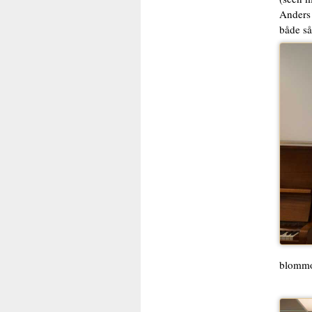
Anders 
både så
blommo