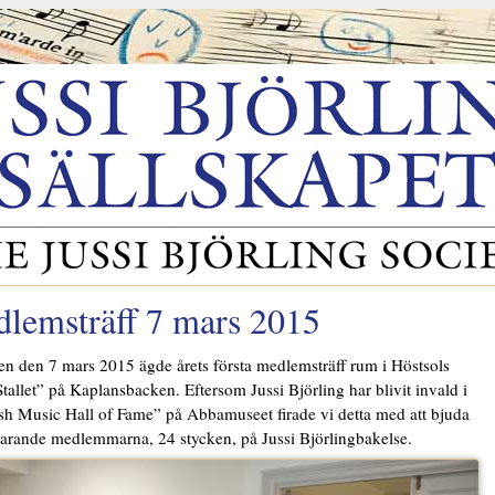
lemsträff 7 mars 2015
n den 7 mars 2015 ägde årets första medlemsträff rum i Höstsols
Stallet” på Kaplansbacken. Eftersom Jussi Björling har blivit invald i
h Music Hall of Fame” på Abbamuseet firade vi detta med att bjuda
arande medlemmarna, 24 stycken, på Jussi Björlingbakelse.