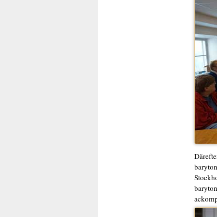
Därefte
baryton
Stockho
baryton
ackompa