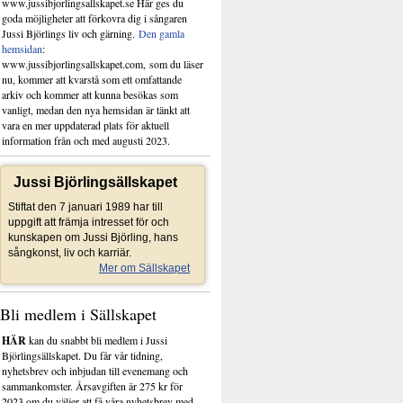
www.jussibjorlingsallskapet.se Här ges du
goda möjligheter att förkovra dig i sångaren
Jussi Björlings liv och gärning.
Den gamla
hemsidan
:
www.jussibjorlingsallskapet.com, som du läser
nu, kommer att kvarstå som ett omfattande
arkiv och kommer att kunna besökas som
vanligt, medan den nya hemsidan är tänkt att
vara en mer uppdaterad plats för aktuell
information från och med augusti 2023.
Jussi Björlingsällskapet
Stiftat den 7 januari 1989 har till
uppgift att främja intresset för och
kunskapen om Jussi Björling, hans
sångkonst, liv och karriär.
Mer om Sällskapet
Bli medlem i Sällskapet
HÄR
kan du snabbt bli medlem i Jussi
Björlingsällskapet. Du får vår tidning,
nyhetsbrev och inbjudan till evenemang och
sammankomster. Årsavgiften är 275 kr för
2023 om du väljer att få våra nyhetsbrev med