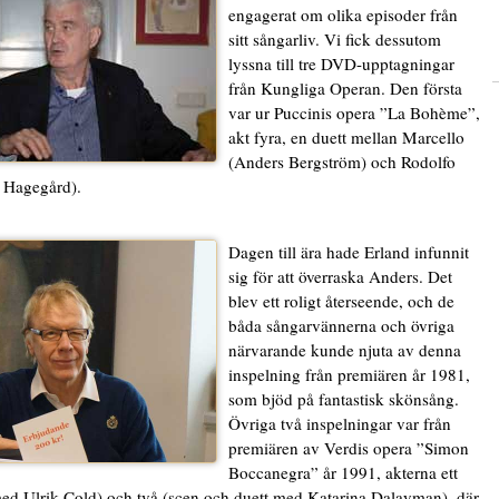
engagerat om olika episoder från
sitt sångarliv. Vi fick dessutom
lyssna till tre DVD-upptagningar
från Kungliga Operan. Den första
var ur Puccinis opera ”La Bohème”,
akt fyra, en duett mellan Marcello
(Anders Bergström) och Rodolfo
 Hagegård).
Dagen till ära hade Erland infunnit
sig för att överraska Anders. Det
blev ett roligt återseende, och de
båda sångarvännerna och övriga
närvarande kunde njuta av denna
inspelning från premiären år 1981,
som bjöd på fantastisk skönsång.
Övriga två inspelningar var från
premiären av Verdis opera ”Simon
Boccanegra” år 1991, akterna ett
ed Ulrik Cold) och två (scen och duett med Katarina Dalayman), där