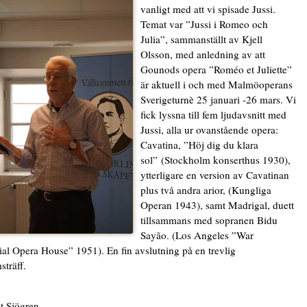
vanligt med att vi spisade Jussi.
Temat var ”Jussi i Romeo och
Julia”, sammanställt av Kjell
Olsson, med anledning av att
Gounods opera ”Roméo et Juliette”
är aktuell i och med Malmöoperans
Sverigeturnè 25 januari -26 mars. Vi
fick lyssna till fem ljudavsnitt med
Jussi, alla ur ovanstående opera:
Cavatina, ”Höj dig du klara
sol”
(Stockholm konserthus 1930),
ytterligare en version av Cavatinan
plus två andra arior, (Kungliga
Operan 1943), samt Madrigal, duett
tillsammans med sopranen Bidu
Sayão. (Los Angeles ”War
l Opera House” 1951). En fin avslutning på en trevlig
träff.
t Sjögren