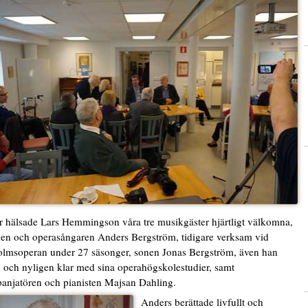
r hälsade Lars Hemmingson våra tre musikgäster hjärtligt välkomna,
en och operasångaren Anders Bergström, tidigare verksam vid
lmsoperan under 27 säsonger, sonen Jonas Bergström, även han
 och nyligen klar med sina operahögskolestudier, samt
njatören och pianisten Majsan Dahling.
Anders berättade livfullt och