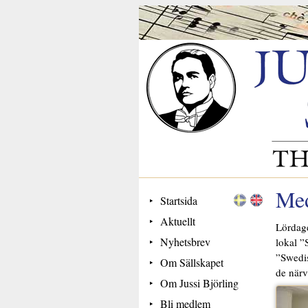
Med
Startsida
Aktuellt
Lördage
Nyhetsbrev
lokal ”
”Swedis
Om Sällskapet
de närv
Om Jussi Björling
Bli medlem