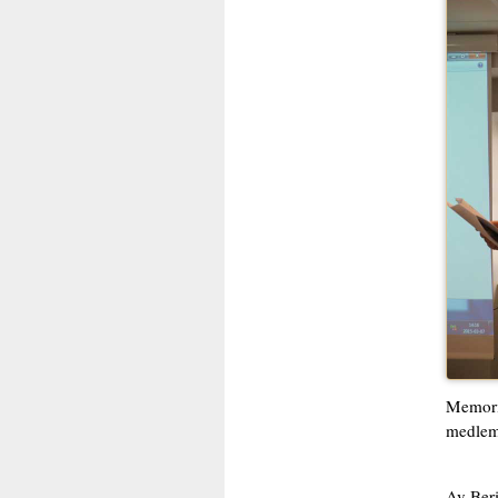
Memoria
medlems
Av Beri