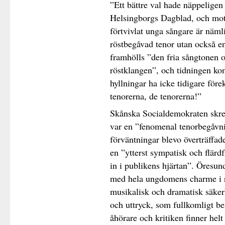
”Ett bättre val hade näppeligen 
Helsingborgs Dagblad, och mot
förtvivlat unga sångare är näml
röstbegåvad tenor utan också en
framhölls ”den fria sångtonen 
röstklangen”, och tidningen ko
hyllningar ha icke tidigare för
tenorerna, de tenorerna!”
Skånska Socialdemokraten skrev
var en ”fenomenal tenorbegåvn
förväntningar blevo överträffa
en ”ytterst sympatisk och flärd
in i publikens hjärtan”. Öresun
med hela ungdomens charme i r
musikalisk och dramatisk säkerh
och uttryck, som fullkomligt b
åhörare och kritiken finner helt 