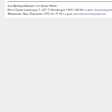
Jussi Björlingsällskapet • c/o Stefan Olmårs
Hovra Gamla Landsvägen 5 • 827 72 Korskrogen • 0651-260 00 • e-post:
stefanholzpart
Webbmaster: Hans Thunström • 070-341 97 68 • e-post:
hans.thunstrom@gmail.com