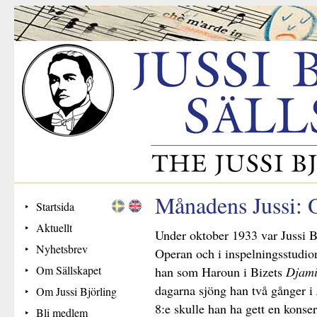
Månadens Jussi: 
Startsida
Aktuellt
Under oktober 1933 var Jussi Bj
Nyhetsbrev
Operan och i inspelningsstudio
Om Sällskapet
han som Haroun i Bizets
Djam
dagarna sjöng han två gånger i
Om Jussi Björling
8:e skulle han ha gett en konse
Bli medlem