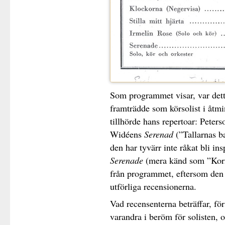
Som programmet visar, var detta
framträdde som körsolist i åtm
tillhörde hans repertoar: Peter
Widéens
Serenad
(”Tallarnas b
den har tyvärr inte råkat bli i
Serenade
(mera känd som ”Korn
från programmet, eftersom den 
utförliga recensionerna.
Vad recensenterna beträffar, fö
varandra i beröm för solisten, o