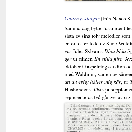
Gitarren klingar
(från Naxos 8
Samma dag bytte Jussi identitet
sista av sina tolv melodier so
en orkester ledd av Sune Waldi
var Jules Sylvains
Dina blåa ög
ger
ur filmen
En stilla flirt.
Äve
oktober i inspelningsstudion och
med Waldimir, var en av sånge
att du evigt håller mig kär
, ur
Husbondens Rösts julsupplemen
representeras två gånger av sig