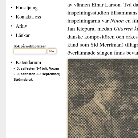
av vännen Einar Larson. Två da
Försäljning
inspelningsstudion tillsammans
Kontakta oss
inspelningarna var
Ninon
en fil
Arkiv
Jan Kiepura, medan
Gitarren k
Länkar
danske kompositören och orkes
känd som Sid Merriman) tillägna
Sök på webbplatsen
överlämnade sången finns bevar
Kalendarium
Jussifesten 3-4 juli, Voxna
Jussifesten 2-3 september,
Strömsbruk