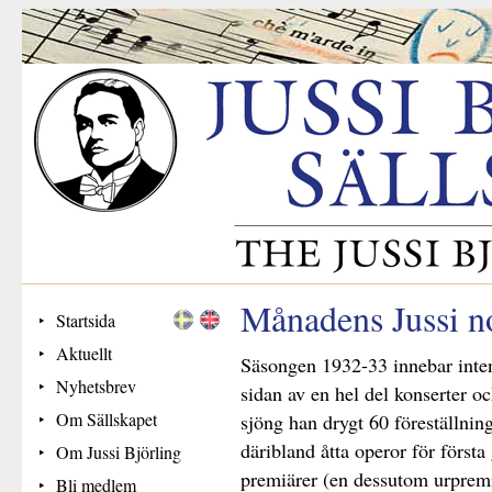
Månadens Jussi 
Startsida
Aktuellt
Säsongen 1932-33 innebar intens
Nyhetsbrev
sidan av en hel del konserter o
Om Sällskapet
sjöng han drygt 60 föreställni
däribland åtta operor för första
Om Jussi Björling
premiärer (en dessutom urpremi
Bli medlem