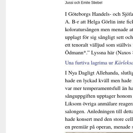
Jussi och Emile Stiebel
I Göteborgs Handels- och Sjöfa
A. B-r att Helga Görlin inte fick
koloratursången men menade att
upplagt för sig sångligt sett oc
ett tenoralt välljud som ställvis
Ödmann*.” Lyssna här (Naxos 
Una furtiva lagrima ur
Kärleks
I Nya Dagligt Allehanda, slutli
hade en lyckad kväll men hade 
var mer temperamentsfull än ha
sånguppgiften upptager honom h
Liksom övriga anmälare reagerad
salongen. Anledningen till dett
hade konsert med den store celli
en premiär på operan, menade s