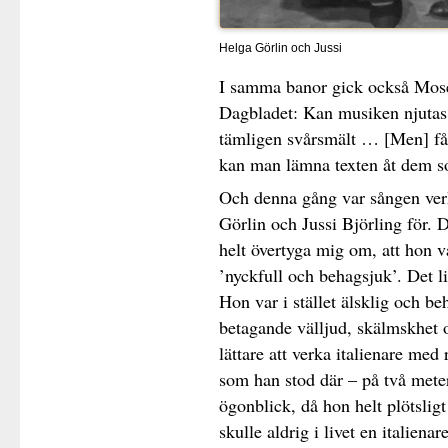
Helga Görlin och Jussi
I samma banor gick också Mos
Dagbladet: Kan musiken njutas 
tämligen svårsmält … [Men] får
kan man lämna texten åt dem s
Och denna gång var sången verk
Görlin och Jussi Björling för. D
helt övertyga mig om, att hon va
’nyckfull och behagsjuk’. Det li
Hon var i stället älsklig och be
betagande välljud, skälmskhet 
lättare att verka italienare med
som han stod där – på två meter
ögonblick, då hon helt plötslig
skulle aldrig i livet en italiena