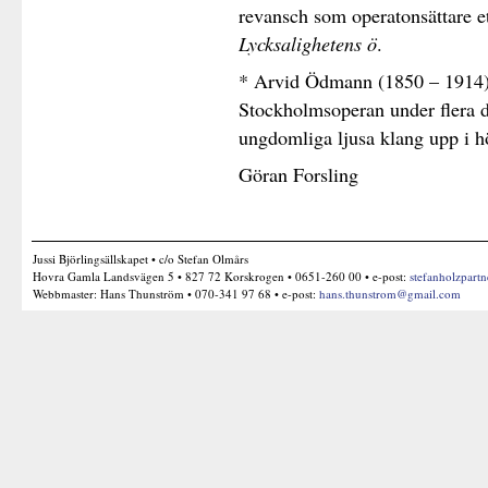
revansch som operatonsättare 
Lycksalighetens ö
.
* Arvid Ödmann (1850 – 1914) 
Stockholmsoperan under flera d
ungdomliga ljusa klang upp i h
Göran Forsling
Jussi Björlingsällskapet • c/o Stefan Olmårs
Hovra Gamla Landsvägen 5 • 827 72 Korskrogen • 0651-260 00 • e-post:
stefanholzpart
Webbmaster: Hans Thunström • 070-341 97 68 • e-post:
hans.thunstrom@gmail.com