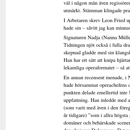
väl i någon mån även regissören
utmärkt. Stämman klingade prak
I Arbetaren skrev Leon Fried up
hade sin – såvitt jag kan minnas 
Signaturen Nadja (Nanna Mülle
Tidningen njöt också i fulla dr
skepnad gladde med sin klangsk
Han har ett sätt att knipa hjärt
lekamliga operaformatet – så att
En annan recensent menade, i Na
hade hörsammat operachefens d
punkten delade emellertid inte 
uppfattning. Han inledde med at
(som varit med även i den föreg
år tidigare) ”som i allra högsta
domäner och behärskade scenen 