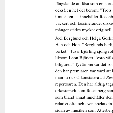
fängslande att läsa som en sorts
också en hel del beröm: ”Trots 
i musiken … innehåller Rosenb
vackert och fascinerande, diskr
mångenstädes mycket originell 
Joel Berglund och Helga Görlin 
Han och Hon. ”Berglunds härli
verket.” Jussi Björling sjöng 
liksom Leon Björker ”voro väl
bifigurer.” Tyvärr verkar det so
den här premiären var värd att 
man ju också konstatera att
Res
repertoaren. Den har aldrig tag
orkestersvit som Rosenberg sam
som bland annat innehåller den
relativt ofta och även spelats i
sidan av musiken som Atterberg