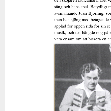
den skojaren Dulcamara. Det v
sång och hans spel. Betydligt 
avsmalnande Jussi Björling, s
men han sjöng med betagande vä
applåd för öppen ridå för sin s
musik, och det hängde nog på ett
vara ensam om att bissera en ar