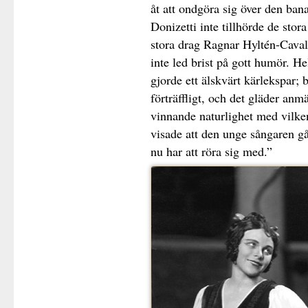
åt att ondgöra sig över den bana
Donizetti inte tillhörde de sto
stora drag Ragnar Hyltén-Cavall
inte led brist på gott humör. H
gjorde ett älskvärt kärlekspar;
förträffligt, och det gläder anm
vinnande naturlighet med vilke
visade att den unge sångaren gå
nu har att röra sig med.”