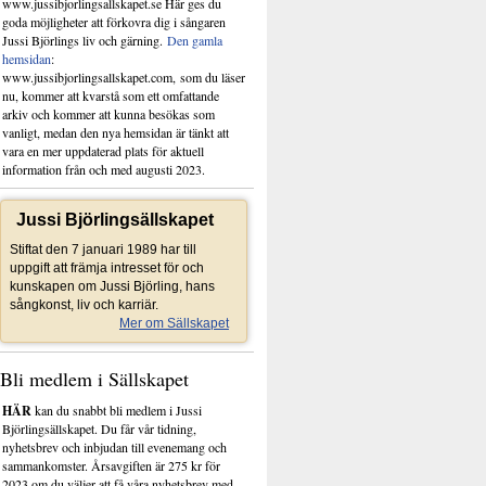
www.jussibjorlingsallskapet.se Här ges du
goda möjligheter att förkovra dig i sångaren
Jussi Björlings liv och gärning.
Den gamla
hemsidan
:
www.jussibjorlingsallskapet.com, som du läser
nu, kommer att kvarstå som ett omfattande
arkiv och kommer att kunna besökas som
vanligt, medan den nya hemsidan är tänkt att
vara en mer uppdaterad plats för aktuell
information från och med augusti 2023.
Jussi Björlingsällskapet
Stiftat den 7 januari 1989 har till
uppgift att främja intresset för och
kunskapen om Jussi Björling, hans
sångkonst, liv och karriär.
Mer om Sällskapet
Bli medlem i Sällskapet
HÄR
kan du snabbt bli medlem i Jussi
Björlingsällskapet. Du får vår tidning,
nyhetsbrev och inbjudan till evenemang och
sammankomster. Årsavgiften är 275 kr för
2023 om du väljer att få våra nyhetsbrev med