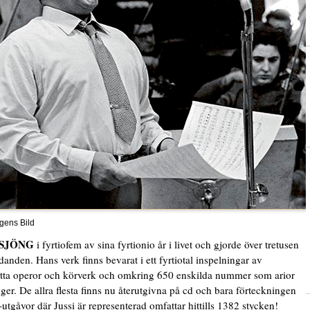
gens Bild
 SJÖNG
i fyrtiofem av sina fyrtionio år i livet och gjorde över tretusen
danden. Hans verk finns bevarat i ett fyrtiotal inspelningar av
ta operor och körverk och omkring 650 enskilda nummer som arior
ger. De allra flesta finns nu återutgivna på cd och bara förteckningen
-utgåvor där Jussi är representerad omfattar hittills 1382 stycken!