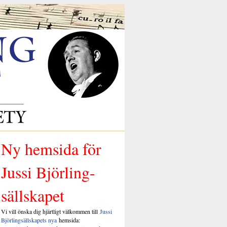
Ny hemsida för
Jussi Björling-
sällskapet
Vi vill önska dig hjärtligt välkommen till
Jussi
Björlingsällskapets nya
hemsida: