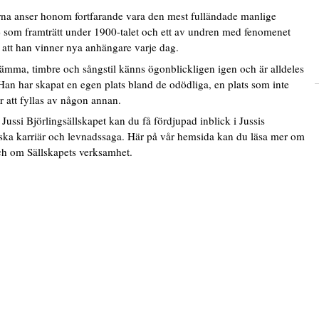
rna anser honom fortfarande vara den mest fulländade manlige
 som framträtt under 1900-talet och ett av undren med fenomenet
r att han vinner nya anhängare varje dag.
ämma, timbre och sångstil känns ögonblickligen igen och är alldeles
Han har skapat en egen plats bland de odödliga, en plats som inte
att fyllas av någon annan.
ussi Björlingsällskapet kan du få fördjupad inblick i Jussis
iska karriär och levnadssaga. Här på vår hemsida kan du läsa mer om
ch om Sällskapets verksamhet.