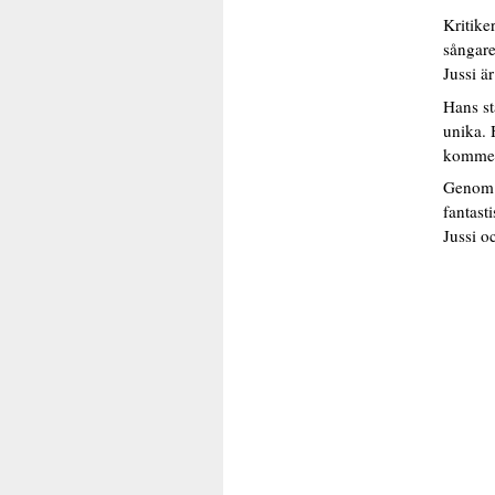
Kritike
sångare
Jussi ä
Hans st
unika. 
kommer 
Genom J
fantast
Jussi o