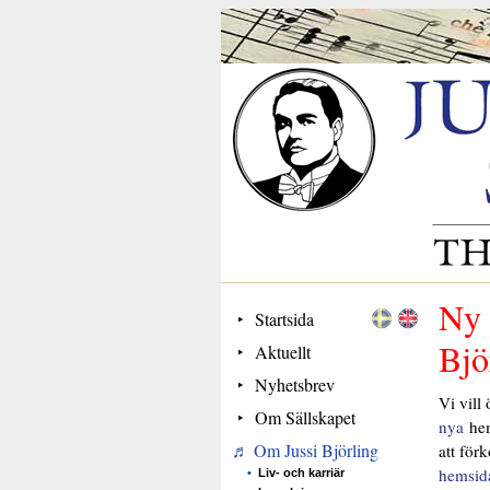
Ny 
Startsida
Bjö
Aktuellt
Nyhetsbrev
Vi vill
Om Sällskapet
nya
hem
Om Jussi Björling
att för
hemsid
Liv- och karriär