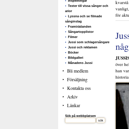
Inspelningar
kvarstå
Texter till vissa sånger och
vanligt
arior
för akt
Lyssna och se filmade
sånginslag
Framträdanden
Jus
Sångartopplistor
Filmer
någ
Jussi som schlagersångare
Jussi och reklamen
Böcker
JUSSI
Bildgalleri
Månadens Jussi
över he
Bli medlem
han var
historia
Försäljning
Kontakta oss
Arkiv
Länkar
Sök på webbplatsen