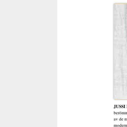
JUSSI
berömme
av de m
moderna